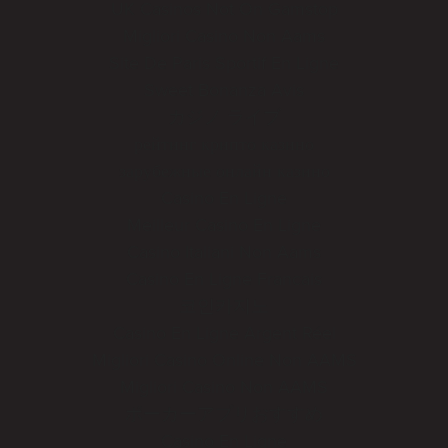
UK Casinos Not On Gamstop
Migliori Casino Non Aams
Site De Paris Sportif En Ligne
Sweet Bonanza Avis
カジノ ライブ
рейтинг крипто казино
зарубежные онлайн казино
Casino En Ligne
Meilleur Casino En Ligne
Casino Italiani Non Aams
Casino En Ligne Francais
코인카지노
Casino En Ligne Argent Réel
Migliori Casino Online Non AAMS
Migliori Casino Non AAMS
ポーカーアプリおすすめ
Casino En Ligne