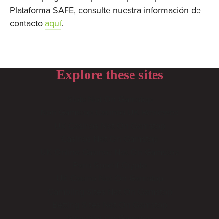
Plataforma SAFE, consulte nuestra información de 
contacto 
aquí
.
Explore these sites
Slots Not On Gamstop
Non Gamstop Casinos UK Reviewed
UK Casinos Not On Gamstop
Casinos Not On Gamstop
UK Online Casinos Not On Gamstop
Paris Sportif Crypto
UK Casino Not On Gamstop
Gambling Sites Not On Gamstop
Betting Sites Not On Gamstop
Sites Not On Gamstop