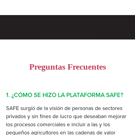
New Horrizon
Bookmakers Not On Gamstop
Non
Gamstop Casino
Non Gamestop Casinos
Uk Online
Casinos Not On Gamstop
Preguntas Frecuentes
1. ¿CÓMO SE HIZO LA PLATAFORMA SAFE?
SAFE surgió de la visión de personas de sectores 
privados y sin fines de lucro que deseaban mejorar 
los procesos comerciales e incluir a las y los 
pequeños agricultores en las cadenas de valor 